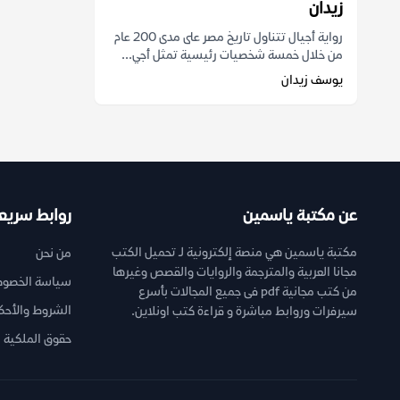
زيدان
رواية أجيال تتناول تاريخ مصر على مدى 200 عام
من خلال خمسة شخصيات رئيسية تمثل أجي...
يوسف زيدان
عن مكتبة ياسمين
روابط سريع
مكتبة ياسمين هي منصة إلكترونية لـ تحميل الكتب
من نحن
مجانا العربية والمترجمة والروايات والقصص وغيرها
سياسة الخصوص
من كتب مجانية pdf فى جميع المجالات بأسرع
الشروط والأحك
سيرفرات وروابط مباشرة و قراءة كتب اونلاين.
حقوق الملكية ا