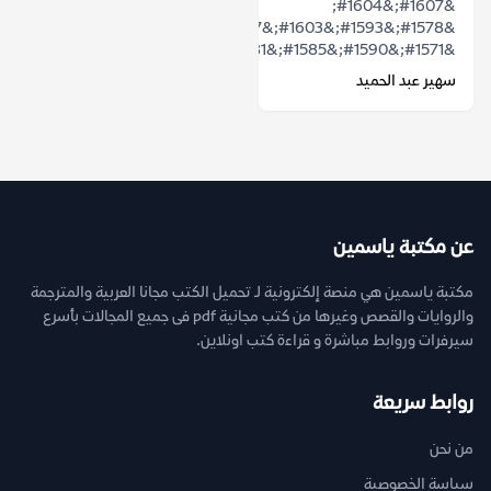
&#1607;&#1604;
&#1578;&#1593;&#1603;&#1587;
&#1571;&#1590;&#1585;&#1581;&#1577;...
سهير عبد الحميد
عن مكتبة ياسمين
مكتبة ياسمين هي منصة إلكترونية لـ تحميل الكتب مجانا العربية والمترجمة
والروايات والقصص وغيرها من كتب مجانية pdf فى جميع المجالات بأسرع
سيرفرات وروابط مباشرة و قراءة كتب اونلاين.
روابط سريعة
من نحن
سياسة الخصوصية