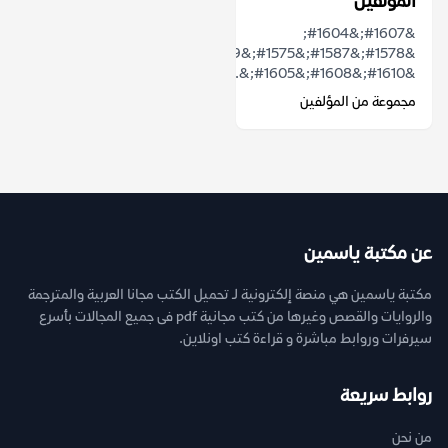
المؤلفين
&#1607;&#1604;
&#1578;&#1587;&#1575;&#1569;&#1604;&#1578;
&#1610;&#1608;&#1605;&...
مجموعة من المؤلفين
عن مكتبة ياسمين
مكتبة ياسمين هي منصة إلكترونية لـ تحميل الكتب مجانا العربية والمترجمة
والروايات والقصص وغيرها من كتب مجانية pdf فى جميع المجالات بأسرع
سيرفرات وروابط مباشرة و قراءة كتب اونلاين.
روابط سريعة
من نحن