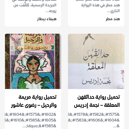
هند مطر في هذه الرواية
الجريدة الرسمية. طُلِّقت من
التاري...
زوجه...
هند مطر
هيفاء بيطار
تحميل رواية حدائقهن
تحميل رواية مريمة
المعلقة – نجمة إدريس
والرحيل – رضوى عاشور
&#1575;&#1582;&#1578;&#1575;&#1585;&#1608;&#1575;
&#1604;&#1606;&#1583;&#1606;
&ldquo;&#1585;...
&...