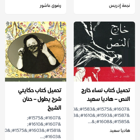
نجمة إدريس
رضوى عاشور
تحميل كتاب نساء خارج
تحميل كتاب حكايتي
النص – هاديا سعيد
شرح يطول – حنان
الشيخ
&#1607;&#1575;&#1583;&#1610;&#1575;
&#1587;&#1593;&#1610;&#1583;
&#1607;&#1575;
&#1585;&#1608;&...
&#1607;&#1610;
هاديا سعيد
&#1603;...