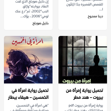
إن خليل صويلح الذي لفت
للقصص القصيره جدًا ليُكَون
النقاد بروايته”ورّاق
ا...
الحب”2002، ثم”دع عنك
دينا ممدوح
لومي”2006 ، يؤك...
خليل صويلح
تحميل رواية إمرأة من
تحميل رواية امرأة في
بيروت – هند مطر
الخمسين – هيفاء بيطار
رواية إمرأة من بيروت pdf
"هي امرأة في الخمسين،
مجانا للكاتب هند مطر تكتب
صحافية ومثقّفة وموظّفة في