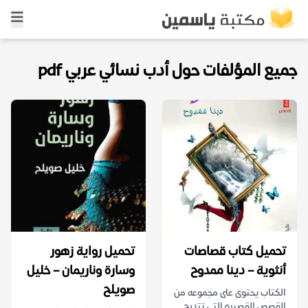
جميع المؤلفات حول أدب نسائي عربي pdf
تحميل كتاب قصاصات
تحميل رواية زهور
أنثوية – دينا ممدوح
وسارة وناريمان – خليل
صويلح
الكتاب يحتوى على مجموعه من
القصص القصيره التى تتدرج