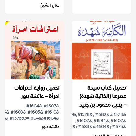
حنان الشيخ
تحميل كتاب سيدة
تحميل رواية اعترافات
عصرها (الكاتبة شهدة)
امرأة – عائشة بنور
– يحيى محمود بن جنيد
&#1607;&#1604;
&#1578;&#1582;&#1578;&#1589;
&#1604;&#1604;&#1576;&#1608;&#1581;...
&#1607;&#1584;&#1607;
&#1575;&#1604;&#1583;&#1585;&...
عائشة بنور
يحيى محمود بن جنيد