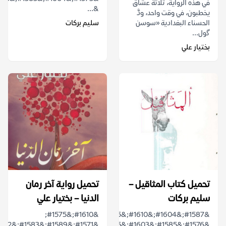
في هذه الرواية، ثلاثة عشاق
&...
يخطبون، في وقت واحد، ودَّ
الحسناء البغدادية «سوسن
سليم بركات
ﮔول...
بختيار علي
تحميل كتاب المثاقيل –
تحميل رواية آخر رمان
سليم بركات
الدنيا – بختيار علي
&#1610;&#1575;
&#1587;&#1604;&#1610;&#1605;
&#1576;&#1585;&#1603;&#1575;&#1578;