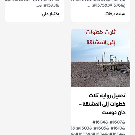
&#1593;&...
(&#1576;&#1575;...
سليم بركات
بختيار علي
تحميل رواية ثلاث
خطوات إلى المشنقة –
جان دوست
&#1607;&#1604;
&#1610;&#1605;&#1603;&#1606;
&#1604;&#1604;&#1605;&#1588;&#1606;&...