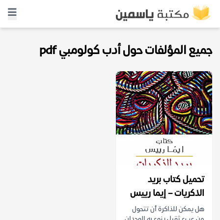
جميع المؤلفات حول أدب كولومبي pdf
تحميل كتاب بريد
الذكريات – إيما رييس
هل يمكن للذاكرة أن تتحول
من عبء ثقيل ينوء به الوجدان