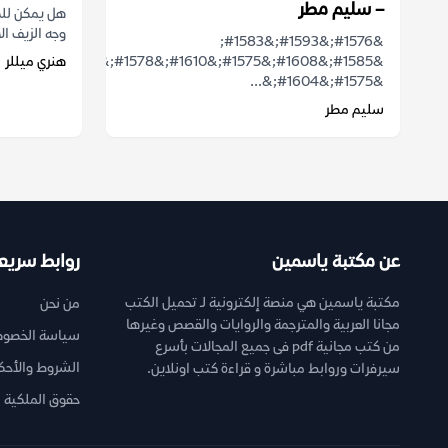
– سليم مطر
هل يمكن للك
وجه الزيف ال
&#1576;&#1593;&#1583;
&#1585;&#1608;&#1575;&#1610;&#1578;&#1607;
هنري ميللر
&#1575;&#1604;&...
سليم مطر
عن مكتبة ياسمين
روابط سريع
مكتبة ياسمين هي منصة إلكترونية لـ تحميل الكتب
من نحن
مجانا العربية والمترجمة والروايات والقصص وغيرها
سياسة الخصوص
من كتب مجانية pdf فى جميع المجالات بأسرع
الشروط والأحك
سيرفرات وروابط مباشرة و قراءة كتب اونلاين.
حقوق الملكية ا