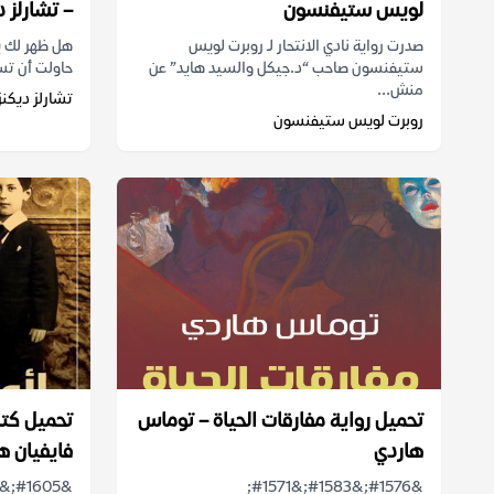
لويس ستيفنسون
– تشارلز د
صدرت رواية نادي الانتحار لـ روبرت لويس
هل ظهر لك ي
ستيفنسون صاحب “د.جيكل والسيد هايد” عن
حاولت أن تست
منش...
تشارلز ديكنز
روبرت لويس ستيفنسون
تحميل رواية مفارقات الحياة – توماس
تحميل كتاب
هاردي
فايفيان ه
&#1576;&#1583;&#1571;