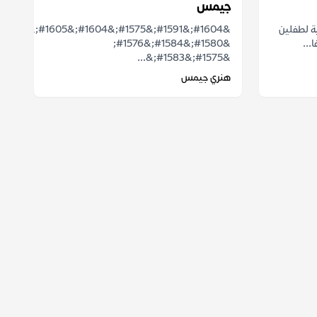
جيمس
ية لطفلين
...
&#1580;&#1584;&#1576;
&#1575;&#1583;&...
هنري جيمس