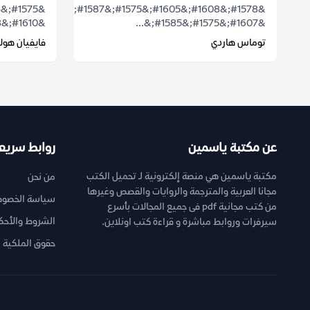
&#1578;&#1608;&#1605;&#1575;&#1587;
&#1610;&#1578;&#1576;&#1602;&#1609;...
&#1607;&#1575;&#1585;&...
توماس هاردي
فايفيان هولا
عن مكتبة ياسمين
روابط سريع
مكتبة ياسمين هي منصة إلكترونية لـ تحميل الكتب
من نحن
مجانا العربية والمترجمة والروايات والقصص وغيرها
سياسة الخصوص
من كتب مجانية pdf فى جميع المجالات بأسرع
الشروط والأحك
سيرفرات وروابط مباشرة و قراءة كتب اونلاين.
حقوق الملكية ا