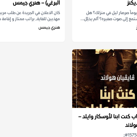
يكنز
البرغي) – هنري جيمس
وماً صرصار ليل في منزلك؟ هل
كان الاعلان في الجريدة عن طلب مرب
مع إلى صوت صفيره؟ ألم يخيَّل...
مهذبين للغاية, براتب ممتاز و إقامة فا
هنري جيمس
 كنت ابنا لأوسكار وايلد –
ولاند
&#1605;&#1575;