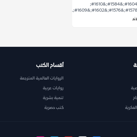
&#1575;&#1604;&#1584;&#1610;
ند
ة
أقسام الكتب
الروايات العالمية المترجمة
ية
روايات عربية
ام
تنمية بشرية
لفكرية
كتب حصرية