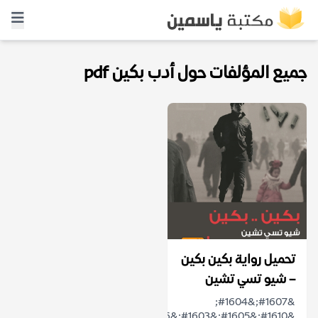
جميع المؤلفات حول أدب بكين pdf
تحميل رواية بكين بكين
– شيو تسي تشين
&#1607;&#1604;
&#1610;&#1605;&#1603;&#1606;