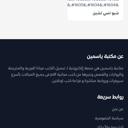
&#1604;&#1604;&#1605;&#1583;&#1610;&...
شيو تسي تشين
عن مكتبة ياسمين
مكتبة ياسمين هي منصة إلكترونية لـ تحميل الكتب مجانا العربية والمترجمة
والروايات والقصص وغيرها من كتب مجانية pdf فى جميع المجالات بأسرع
سيرفرات وروابط مباشرة و قراءة كتب اونلاين.
روابط سريعة
من نحن
سياسة الخصوصية
الشروط والأحكام