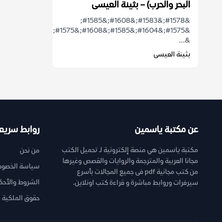
البحر والحرب) – بثينة العيسى
&#1578;&#1583;&#1608;&#1585;
&#1575;&#1604;&#1585;&#1608;&#1575;&#1610;&#1577;
&...
بثينة العيسى
عن مكتبة ياسمين
روابط سريع
مكتبة ياسمين هي منصة إلكترونية لـ تحميل الكتب
من نحن
مجانا العربية والمترجمة والروايات والقصص وغيرها
سياسة الخصوص
من كتب مجانية pdf فى جميع المجالات بأسرع
الشروط والأحك
سيرفرات وروابط مباشرة و قراءة كتب اونلاين.
حقوق الملكية ا