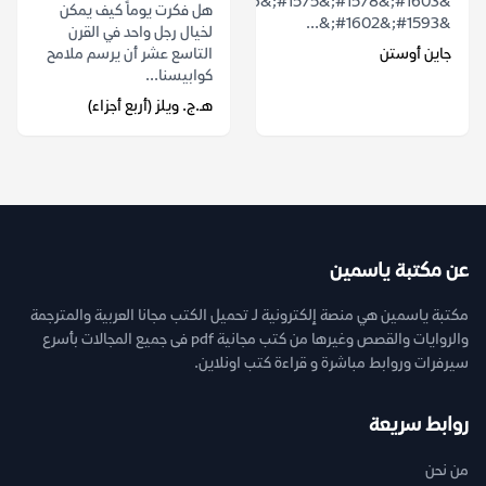
&#1603;&#1578;&#1575;&#1576;
هل فكرت يوماً كيف يمكن
&#1593;&#1602;&...
لخيال رجل واحد في القرن
جاين أوستن
التاسع عشر أن يرسم ملامح
كوابيسنا...
هـ.ج. ويلز (أربع أجزاء)
عن مكتبة ياسمين
مكتبة ياسمين هي منصة إلكترونية لـ تحميل الكتب مجانا العربية والمترجمة
والروايات والقصص وغيرها من كتب مجانية pdf فى جميع المجالات بأسرع
سيرفرات وروابط مباشرة و قراءة كتب اونلاين.
روابط سريعة
من نحن