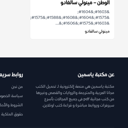
الوطن – مينولي سالغادو
&#1603;&#1604;
&#1575;&#1604;&#1608;&#1588;&#1575;&#1577;
&#1603;&#1575;&#1606;&...
مينولي سالغادو
عن مكتبة ياسمين
روابط سريع
مكتبة ياسمين هي منصة إلكترونية لـ تحميل الكتب
من نحن
مجانا العربية والمترجمة والروايات والقصص وغيرها
سياسة الخصوص
من كتب مجانية pdf فى جميع المجالات بأسرع
الشروط والأحك
سيرفرات وروابط مباشرة و قراءة كتب اونلاين.
حقوق الملكية ا