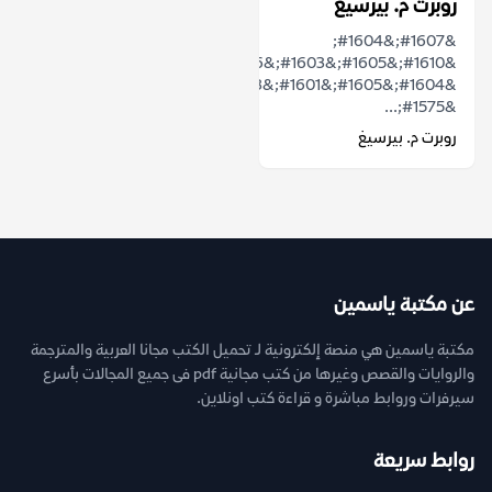
روبرت م. بيرسيغ
&#1607;&#1604;
&#1610;&#1605;&#1603;&#1606;
&#1604;&#1605;&#1601;&#1603;
&#1575;...
روبرت م. بيرسيغ
عن مكتبة ياسمين
مكتبة ياسمين هي منصة إلكترونية لـ تحميل الكتب مجانا العربية والمترجمة
والروايات والقصص وغيرها من كتب مجانية pdf فى جميع المجالات بأسرع
سيرفرات وروابط مباشرة و قراءة كتب اونلاين.
روابط سريعة