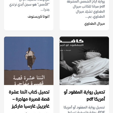
رواية أيام الشمس المشرقة
"الأمس" هو سجن أبدي نرتدي
pdf مجانا للكاتب ميرال
جدرا...
الطحاوي تشيّد ميرال
الطحاوي، بم...
آغوتا كريستوف
ميرال الطحاوي
تحميل رواية المفقود أو
تحميل كتاب اثنتا عشرة
أمريكا pdf
قصة قصيرة مهاجرة –
غابرييل غارسيا ماركيز
تحميل رواية المفقود أو أمريكا
PDF، رواية فلسفية تسلط