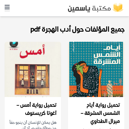
جميع المؤلفات حول أدب الهجرة pdf
تحميل رواية أيام
تحميل رواية أمس –
الشمس المشرقة –
آغوتا كريستوف
ميرال الطحاوي
هل يمكن للإنسان أن ينجو حقاً
من وطأة ماضيه، أم أن