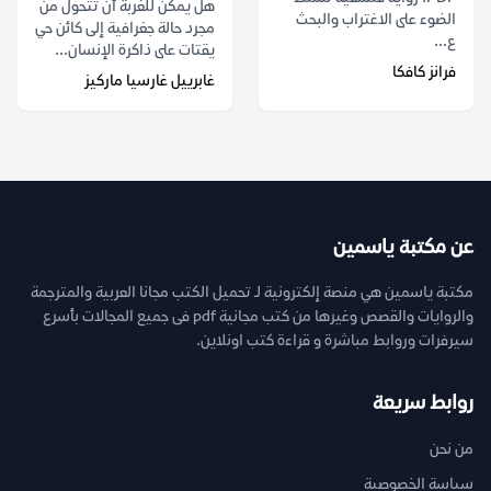
هل يمكن للغربة أن تتحول من
الضوء على الاغتراب والبحث
مجرد حالة جغرافية إلى كائن حي
ع...
يقتات على ذاكرة الإنسان...
فرانز كافكا
غابرييل غارسيا ماركيز
عن مكتبة ياسمين
مكتبة ياسمين هي منصة إلكترونية لـ تحميل الكتب مجانا العربية والمترجمة
والروايات والقصص وغيرها من كتب مجانية pdf فى جميع المجالات بأسرع
سيرفرات وروابط مباشرة و قراءة كتب اونلاين.
روابط سريعة
من نحن
سياسة الخصوصية