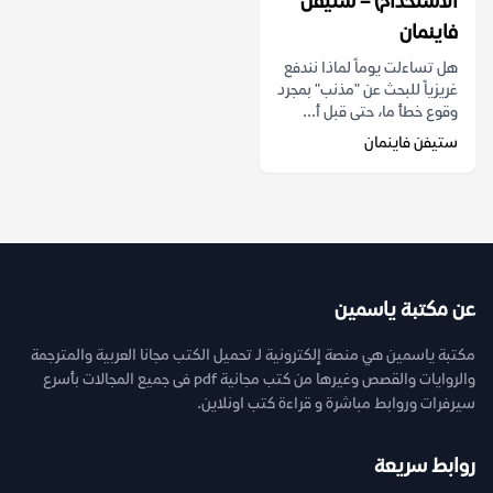
الاستخدام) – ستيفن
فاينمان
هل تساءلت يوماً لماذا نندفع
غريزياً للبحث عن "مذنب" بمجرد
وقوع خطأ ما، حتى قبل أ...
ستيفن فاينمان
عن مكتبة ياسمين
مكتبة ياسمين هي منصة إلكترونية لـ تحميل الكتب مجانا العربية والمترجمة
والروايات والقصص وغيرها من كتب مجانية pdf فى جميع المجالات بأسرع
سيرفرات وروابط مباشرة و قراءة كتب اونلاين.
روابط سريعة