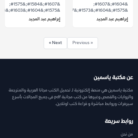
&#1607;&#1584;&#1575;
&#1604;&#1607;
&#1575;&#1604;&#1603;&#1578;&...
&#1575;&#1604;&#1573;&#1587;&#1603;&#1606;&...
إبراهيم عبد المجيد
إبراهيم عبد المجيد
Next »
« Previous
عن مكتبة ياسمين
مكتبة ياسمين هي منصة إلكترونية لـ تحميل الكتب مجانا العربية والمترجمة
والروايات والقصص وغيرها من كتب مجانية pdf فى جميع المجالات بأسرع
سيرفرات وروابط مباشرة و قراءة كتب اونلاين.
روابط سريعة
من نحن