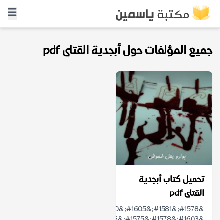
جميع المؤلفات حول أبجدية القتلى pdf
تحميل كتاب أبجدية
القتلى pdf
&#1578;&#1581;&#1605;&#1610;&#1604;
&#1603;&#1578;&#1575;&#1576;