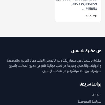
&#1605;&#1593;
&#1585;...
عزة دياب
عن مكتبة ياسمين
مكتبة ياسمين هي منصة إلكترونية لـ تحميل الكتب مجانا العربية والمترجمة
والروايات والقصص وغيرها من كتب مجانية pdf فى جميع المجالات بأسرع
سيرفرات وروابط مباشرة و قراءة كتب اونلاين.
روابط سريعة
من نحن
سياسة الخصوصية