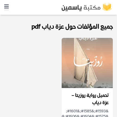
جميع المؤلفات حول عزة دياب pdf
تحميل رواية روزيتا –
عزة دياب
&#1593;&#1585;&#1601;
&#1575;&#1604;&#1606;&#1610;&#1604;