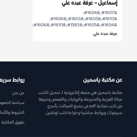
إسماعيل – عرفة عبده علي
&#1607;&#1604;
&#1610;&#1605;&#1603;&#1606;
&#1604;&#1605;&#1583;&#1610;&#1606;&...
عرفة عبده علي
عن مكتبة ياسمين
روابط سريع
مكتبة ياسمين هي منصة إلكترونية لـ تحميل الكتب
من نحن
مجانا العربية والمترجمة والروايات والقصص وغيرها
سياسة الخصوص
من كتب مجانية pdf فى جميع المجالات بأسرع
الشروط والأحك
سيرفرات وروابط مباشرة و قراءة كتب اونلاين.
حقوق الملكية ا