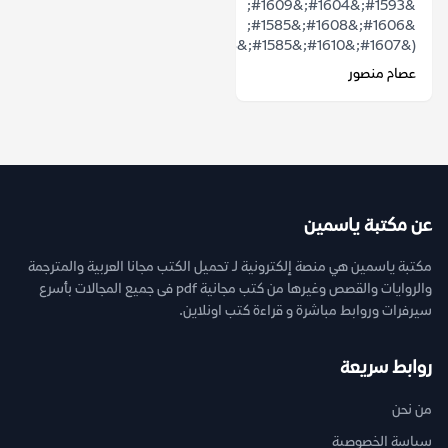
&#1593;&#1604;&#1609;
&#1606;&#1608;&#1585;
(&#1607;&#1610;&#1585;&#1608;&#1604;...
عصام منصور
عن مكتبة ياسمين
مكتبة ياسمين هي منصة إلكترونية لـ تحميل الكتب مجانا العربية والمترجمة
والروايات والقصص وغيرها من كتب مجانية pdf فى جميع المجالات بأسرع
سيرفرات وروابط مباشرة و قراءة كتب اونلاين.
روابط سريعة
من نحن
سياسة الخصوصية