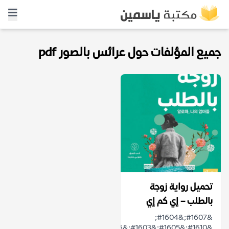
جميع المؤلفات حول عرائس بالصور pdf
تحميل رواية زوجة
بالطلب – إي كم إي
&#1607;&#1604;
&#1610;&#1605;&#1603;&#1606;