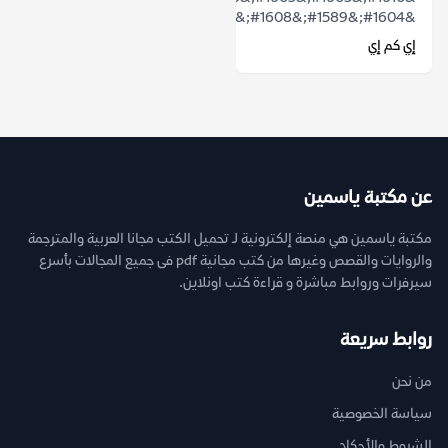
&#1604;&#1589;&#1608;&#1585;&#1577;...
إي كم إي
عن مكتبة ياسمين
مكتبة ياسمين هي منصة إلكترونية لـ تحميل الكتب مجانا العربية والمترجمة
والروايات والقصص وغيرها من كتب مجانية pdf فى جميع المجالات بأسرع
سيرفرات وروابط مباشرة و قراءة كتب اونلاين.
روابط سريعة
من نحن
سياسة الخصوصية
الشروط والأحكام