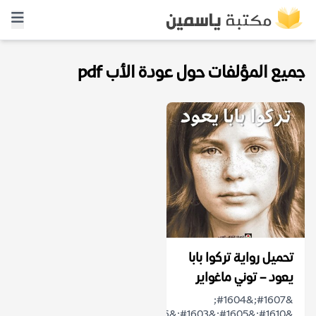
جميع المؤلفات حول عودة الأب pdf
تحميل رواية تركوا بابا
يعود – توني ماغواير
&#1607;&#1604;
&#1610;&#1605;&#1603;&#1606;