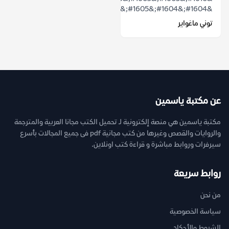
&#1604;&#1604;&#1605;&#1606;&#1586;&...
توني ماغواير
عن مكتبة ياسمين
مكتبة ياسمين هي منصة إلكترونية لـ تحميل الكتب مجانا العربية والمترجمة
والروايات والقصص وغيرها من كتب مجانية pdf فى جميع المجالات بأسرع
سيرفرات وروابط مباشرة و قراءة كتب اونلاين.
روابط سريعة
من نحن
سياسة الخصوصية
الشروط والأحكام