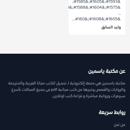
&#1593;&#1605;&#1585;
&#1575;&#1604;&#1588;&#1610;&#1582;
..
&#1605;&#1608;&#160...
وليد السابق
عن مكتبة ياسمين
مكتبة ياسمين هي منصة إلكترونية لـ تحميل الكتب مجانا العربية والمترجمة
والروايات والقصص وغيرها من كتب مجانية pdf فى جميع المجالات بأسرع
سيرفرات وروابط مباشرة و قراءة كتب اونلاين.
روابط سريعة
من نحن