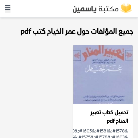
جميع المؤلفات حول عمر الخيام كتب pdf
تحميل كتاب تعبير
المنام pdf
&#1578;&#1581;&#1605;&#1610;&#1604;
&#1603;&#1578;&#1575;&#1576;