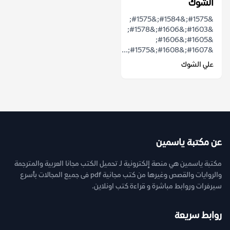
الشوك
&#1575;&#1584;&#1575;
&#1603;&#1606;&#1578;
&#1605;&#1606;
&#1607;&#1608;&#1575;...
علي الشوك
عن مكتبة ياسمين
مكتبة ياسمين هي منصة إلكترونية لـ تحميل الكتب مجانا العربية والمترجمة
والروايات والقصص وغيرها من كتب مجانية pdf فى جميع المجالات بأسرع
سيرفرات وروابط مباشرة و قراءة كتب اونلاين.
روابط سريعة