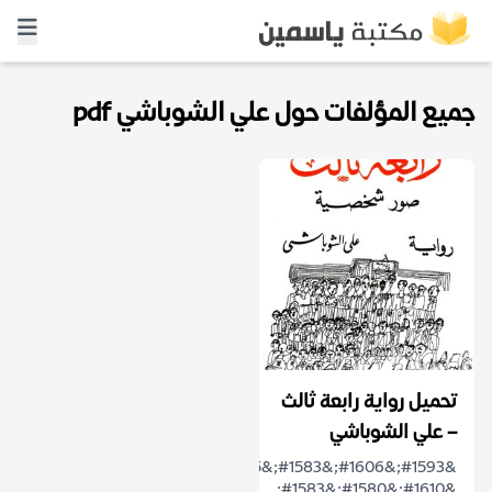
جميع المؤلفات حول علي الشوباشي pdf
تحميل رواية رابعة ثالث
– علي الشوباشي
&#1593;&#1606;&#1583;&#1605;&#1575;
&#1610;&#1580;&#1583;