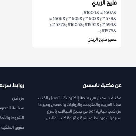
فليح الزيدي
&#1607;&#1604;
&#1578;&#1603;&#1605;&#1606;
&#1593;&#1592;&#1605;&#1577;
&#1575;...
خضير فليح الزيدي
عن مكتبة ياسمين
روابط سريع
مكتبة ياسمين هي منصة إلكترونية لـ تحميل الكتب
من نحن
مجانا العربية والمترجمة والروايات والقصص وغيرها
سياسة الخصوص
من كتب مجانية pdf فى جميع المجالات بأسرع
الشروط والأحك
سيرفرات وروابط مباشرة و قراءة كتب اونلاين.
حقوق الملكية ا