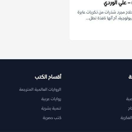
 – علي الوردي
لام مجرد شذرات من ذكريات عابرة
ولوجية، أم أنها نافذة تطل...
ة
أقسام الكتب
الروايات العالمية المترجمة
ية
روايات عربية
ام
تنمية بشرية
لفكرية
كتب حصرية