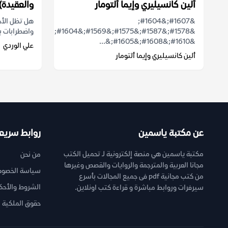
ألين كانسيليري وإيما ألتومار
والعقيدة)
&#1607;&#1604;
هل تظل الأح
&#1578;&#1587;&#1575;&#1569;&#1604;&#1578;
واضطرابات بي
&#1610;&#1608;&#1605;&...
علي الوردي
ألين كانسيليري وإيما ألتومار
عن مكتبة ياسمين
روابط سريع
مكتبة ياسمين هي منصة إلكترونية لـ تحميل الكتب
من نحن
مجانا العربية والمترجمة والروايات والقصص وغيرها
سياسة الخصوص
من كتب مجانية pdf فى جميع المجالات بأسرع
الشروط والأحك
سيرفرات وروابط مباشرة و قراءة كتب اونلاين.
حقوق الملكية ا