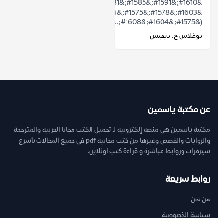
&#1610;&#1591;&#1585;&#1581;
&#1603;&#1578;&#1575;&#1576;
(&#1575;&#1604;&#1608;...
دوغلاس ج. ديفيس
عن مكتبة ياسمين
مكتبة ياسمين هي منصة إلكترونية لـ تحميل الكتب مجانا العربية والمترجمة
والروايات والقصص وغيرها من كتب مجانية pdf فى جميع المجالات بأسرع
سيرفرات وروابط مباشرة و قراءة كتب اونلاين.
روابط سريعة
من نحن
سياسة الخصوصية