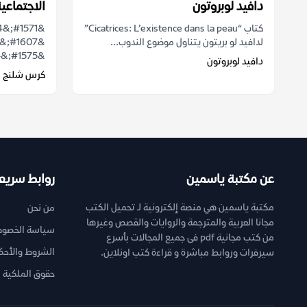
دافيد لوبروتون
الاجتماعي
كتاب “Cicatrices: L’existence dans la peau”
لدافيد لو بريتون يتناول موضوع الندوب...
&#1575;&#1604;&#1603;&#1578;&...
دافيد لوبروتون
كرس شلنج
عن مكتبة ياسمين
روابط سريع
مكتبة ياسمين هي منصة إلكترونية لـ تحميل الكتب
من نحن
مجانا العربية والمترجمة والروايات والقصص وغيرها
سياسة الخصوص
من كتب مجانية pdf فى جميع المجالات بأسرع
الشروط والأحك
سيرفرات وروابط مباشرة و قراءة كتب اونلاين.
حقوق الملكية ا