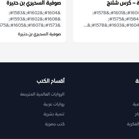
ة – كرس شلنج
صوفية السحيري بن حتيرة
&#1604;&#1602;&#1583;
&#1571;&#1604;&#1601;&#1578;
&#1608;&#1602;&#1593;
&#1607;&#1584;&#1575;
&#1573;&#1607;&#1605;&#1575;&#1604;...
صوفية السحيري بن حتيرة
ة
أقسام الكتب
الروايات العالمية المترجمة
ية
روايات عربية
ام
تنمية بشرية
لفكرية
كتب حصرية