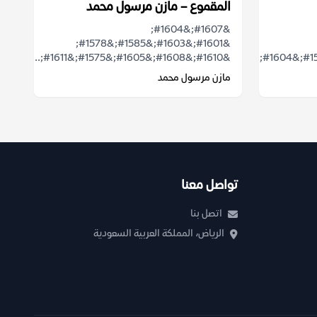
المقموع – مازن مرسول محمد
&#1607;&#1604;
&#1601;&#1603;&#1585;&#1578;
&#1610;&#1608;&#1605;&#1575;&#1611;...
مازن مرسول محمد
تواصل معنا
اتصل بنا
الرياض، المملكة العربية السعودية