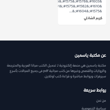
&#1603;&#1578;&#1575;&#1576;
&#1610;&#1582;&#1575;&#1591;&#1576;
&#1575;&#1604;&...
كريم الشاذلي
عن مكتبة ياسمين
مكتبة ياسمين هي منصة إلكترونية لـ تحميل الكتب مجانا العربية والمترجمة
والروايات والقصص وغيرها من كتب مجانية pdf فى جميع المجالات بأسرع
سيرفرات وروابط مباشرة و قراءة كتب اونلاين.
روابط سريعة
من نحن
سياسة الخصوصية