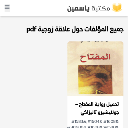
جميع المؤلفات حول علاقة زوجية pdf
تحميل رواية المفتاح –
جونئيشيرو تانيزاكي
&#1608;&#1604;&#1583;
&#1580;&#1608;&#1606;&#1574;&#1610;&#1588;&#1610;&#1585;&#...