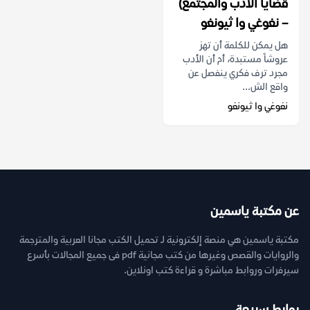
قضايا الأدب والمجتمع)
– نغوغي وا ثيونغو
هل يمكن للكلمة أن تهز
عروشاً مستبدة، أم أن الأدب
مجرد ترف فكري ينفصل عن
واقع الش...
نغوغي وا ثيونغو
عن مكتبة ياسمين
مكتبة ياسمين هي منصة إلكترونية لـ تحميل الكتب مجانا العربية والمترجمة
والروايات والقصص وغيرها من كتب مجانية pdf فى جميع المجالات بأسرع
سيرفرات وروابط مباشرة و قراءة كتب اونلاين.