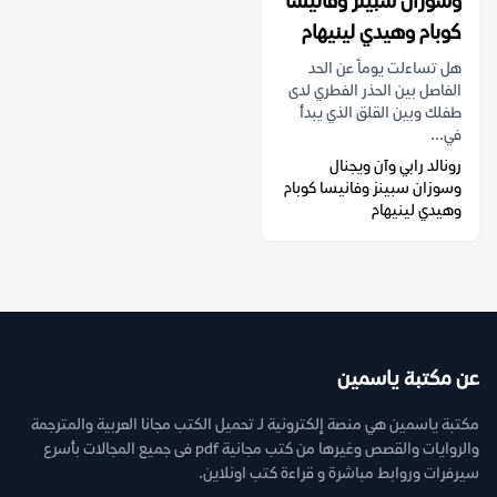
وسوزان سبينز وفانيسا
كوبام وهيدي لينيهام
هل تساءلت يوماً عن الحد
الفاصل بين الحذر الفطري لدى
طفلك وبين القلق الذي يبدأ
في...
رونالد رابي وآن ويجنال
وسوزان سبينز وفانيسا كوبام
وهيدي لينيهام
عن مكتبة ياسمين
مكتبة ياسمين هي منصة إلكترونية لـ تحميل الكتب مجانا العربية والمترجمة
والروايات والقصص وغيرها من كتب مجانية pdf فى جميع المجالات بأسرع
سيرفرات وروابط مباشرة و قراءة كتب اونلاين.