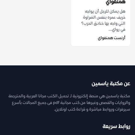
همنغواي
هل يمكن للرجل أن يواجه
خريف عمره بنفس الضراوة
التي واجه بها خنادق الحرب؟
في رواي...
أرنست همنغواي
عن مكتبة ياسمين
مكتبة ياسمين هي منصة إلكترونية لـ تحميل الكتب مجانا العربية والمترجمة
والروايات والقصص وغيرها من كتب مجانية pdf فى جميع المجالات بأسرع
سيرفرات وروابط مباشرة و قراءة كتب اونلاين.
روابط سريعة