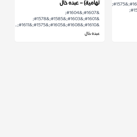
تهامية) – عبده خال
&#1602;&#1575;&#1604;&#1608;&#1575;
&#1573;&#1606;&#1607;&#1575;
&#1607;&#1604;
&#1601;&#1603;&#1585;&#1578;
&#1610;&#1608;&#1605;&#1575;&#1611;...
عبده خال