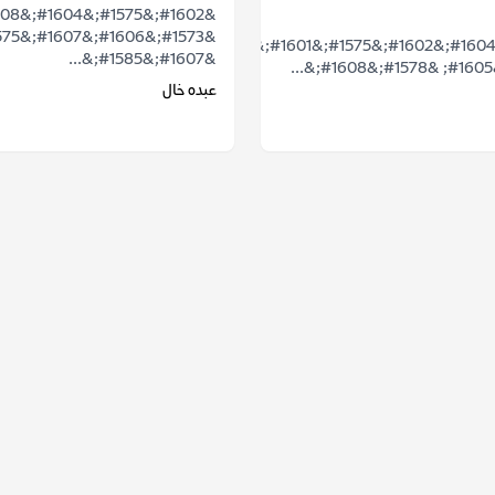
&#1575;&#1604;&#1602;&#1575;&#1601;&#1604;&#1577;
&#1607;&#1585;&...
عبده خال