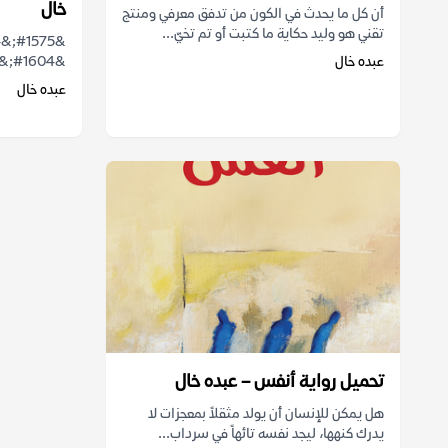
خال
أن كل ما يحدث في الكون من تدفق معرفي ومنتج
تقني هو وليد حكاية ما كتبت أو تم تخيّ...
عبده خال
&#1604;&#1605; &#1578;&#1608;&...
عبده خال
تحميل رواية أنفس – عبده خال
هل يمكن للإنسان أن يولد مثقلاً بمعجزات لا
يدرك كنهها، ليجد نفسه تائهاً في سرداب...