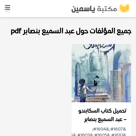
جميع المؤلفات حول عبد السميع بنصابر pdf
تحميل كتاب السكابندو
– عبد السميع بنصابر
&#1607;&#1604;
&#1610;&#1605;&#1603;&#1606;