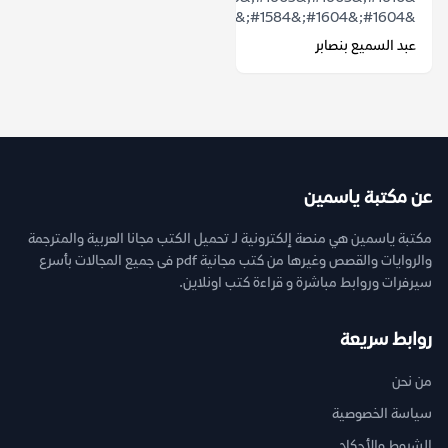
&#1604;&#1604;&#1584;&#1575;&#1603;&...
عبد السميع بنصابر
عن مكتبة ياسمين
مكتبة ياسمين هي منصة إلكترونية لـ تحميل الكتب مجانا العربية والمترجمة
والروايات والقصص وغيرها من كتب مجانية pdf فى جميع المجالات بأسرع
سيرفرات وروابط مباشرة و قراءة كتب اونلاين.
روابط سريعة
من نحن
سياسة الخصوصية
الشروط والأحكام