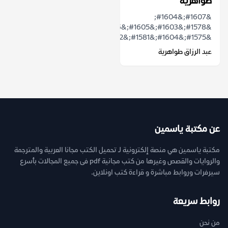
طواهرية
&#1607;&#1604;
&#1578;&#1603;&#1605;&#1606;
&#1575;&#1604;&#1581;&#1602;&#1610;&...
عبد الرزاق طواهرية
عن مكتبة ياسمين
مكتبة ياسمين هي منصة إلكترونية لـ تحميل الكتب مجانا العربية والمترجمة
والروايات والقصص وغيرها من كتب مجانية pdf فى جميع المجالات بأسرع
سيرفرات وروابط مباشرة و قراءة كتب اونلاين.
روابط سريعة
من نحن