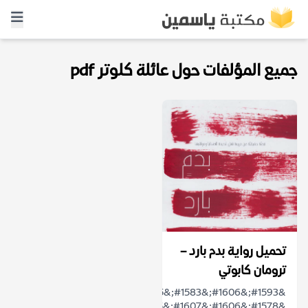
جميع المؤلفات حول عائلة كلوتر pdf
تحميل رواية بدم بارد –
ترومان كابوتي
&#1593;&#1606;&#1583;&#1605;&#1575;
&#1578;&#1606;&#1607;&#1575;&#1585;