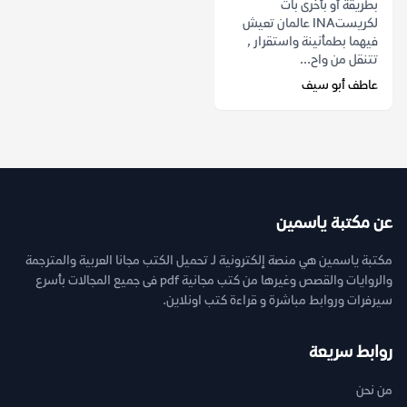
بطريقة أو بأخرى بات
لكريستINA عالمان تعيش
فيهما بطمأنينة واستقرار ,
تتنقل من واح...
عاطف أبو سيف
عن مكتبة ياسمين
مكتبة ياسمين هي منصة إلكترونية لـ تحميل الكتب مجانا العربية والمترجمة
والروايات والقصص وغيرها من كتب مجانية pdf فى جميع المجالات بأسرع
سيرفرات وروابط مباشرة و قراءة كتب اونلاين.
روابط سريعة
من نحن