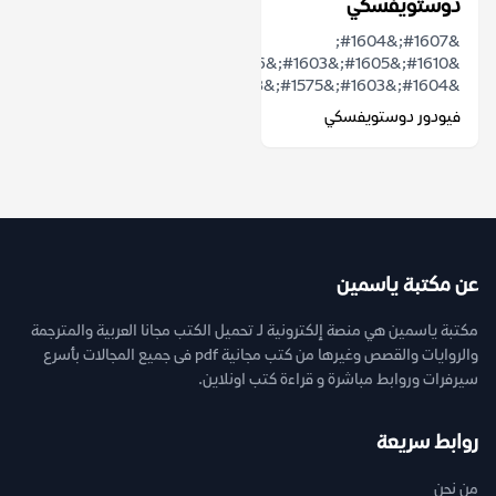
دوستويفسكي
&#1607;&#1604;
&#1610;&#1605;&#1603;&#1606;
&#1604;&#1603;&#1575;&#1578;&#1576;...
فيودور دوستويفسكي
عن مكتبة ياسمين
مكتبة ياسمين هي منصة إلكترونية لـ تحميل الكتب مجانا العربية والمترجمة
والروايات والقصص وغيرها من كتب مجانية pdf فى جميع المجالات بأسرع
سيرفرات وروابط مباشرة و قراءة كتب اونلاين.
روابط سريعة
من نحن