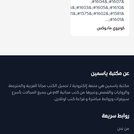
&#1607;&#1604;
&#1610;&#1605;&#1603;&#1606;
&#1581;&#1602;&#1575;&#1611;
&#1601;...
كونروي مادوكس
عن مكتبة ياسمين
مكتبة ياسمين هي منصة إلكترونية لـ تحميل الكتب مجانا العربية والمترجمة
والروايات والقصص وغيرها من كتب مجانية pdf فى جميع المجالات بأسرع
سيرفرات وروابط مباشرة و قراءة كتب اونلاين.
روابط سريعة
من نحن