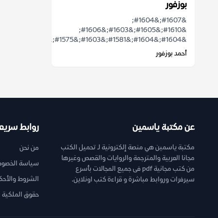
بوزفور
&#1607;&#1604;
&#1610;&#1605;&#1603;&#1606;
&#1604;&#1604;&#1581;&#1603;&#1575;&...
أحمد بوزفور
عن مكتبة ياسمين
روابط سريع
مكتبة ياسمين هي منصة إلكترونية لـ تحميل الكتب
من نحن
مجانا العربية والمترجمة والروايات والقصص وغيرها
سياسة الخصوص
من كتب مجانية pdf فى جميع المجالات بأسرع
الشروط والأحك
سيرفرات وروابط مباشرة و قراءة كتب اونلاين.
حقوق الملكية ا