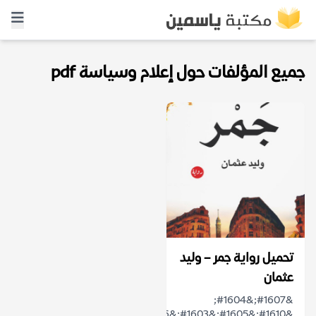
جميع المؤلفات حول إعلام وسياسة pdf
تحميل رواية جمر – وليد
عثمان
&#1607;&#1604;
&#1610;&#1605;&#1603;&#1606;