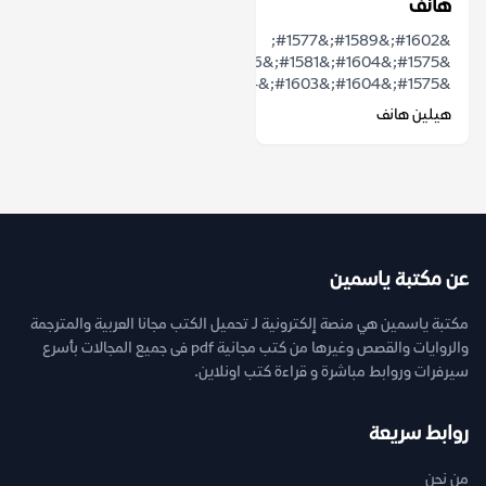
هانف
&#1602;&#1589;&#1577;
&#1575;&#1604;&#1581;&#1576;
&#1575;&#1604;&#1603;&#1604;&...
هيلين هانف
عن مكتبة ياسمين
مكتبة ياسمين هي منصة إلكترونية لـ تحميل الكتب مجانا العربية والمترجمة
والروايات والقصص وغيرها من كتب مجانية pdf فى جميع المجالات بأسرع
سيرفرات وروابط مباشرة و قراءة كتب اونلاين.
روابط سريعة
من نحن