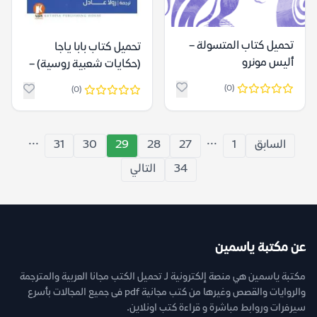
تحميل كتاب المتسولة –
تحميل كتاب بابا ياجا
أليس مونرو
(حكايات شعبية روسية) –
ألكسندر أفاناسييف
(0)
(0)
...
...
السابق
1
27
28
29
30
31
34
التالي
عن مكتبة ياسمين
مكتبة ياسمين هي منصة إلكترونية لـ تحميل الكتب مجانا العربية والمترجمة
والروايات والقصص وغيرها من كتب مجانية pdf فى جميع المجالات بأسرع
سيرفرات وروابط مباشرة و قراءة كتب اونلاين.