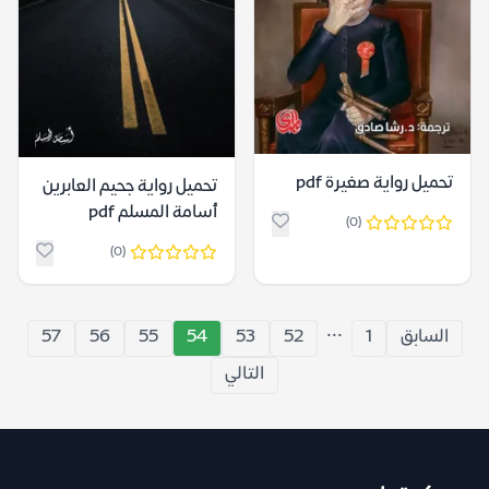
تحميل رواية صغيرة pdf
تحميل رواية جحيم العابرين
أسامة المسلم pdf
(0)
(0)
...
السابق
1
52
53
54
55
56
57
التالي