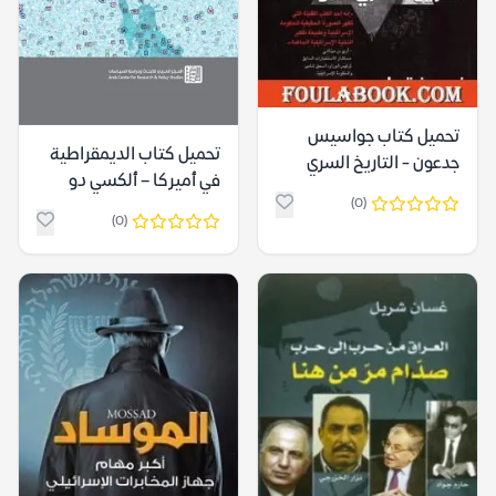
تحميل كتاب جواسيس
تحميل كتاب الديمقراطية
جدعون - التاريخ السري
في أميركا – ألكسي دو
للموساد pdf
(0)
توكفيل
(0)