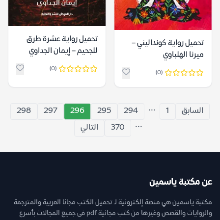
تحميل رواية ‫عشرة طرق
تحميل رواية كونداليني –
للجحيم – إيمان الجداوي
ميرنا الهلباوي
(0)
(0)
...
السابق
1
294
295
296
297
298
...
370
التالي
عن مكتبة ياسمين
مكتبة ياسمين هي منصة إلكترونية لـ تحميل الكتب مجانا العربية والمترجمة
والروايات والقصص وغيرها من كتب مجانية pdf فى جميع المجالات بأسرع