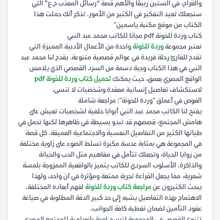
والغرام، في الستين ربيعًا والأهم قصة “رسائل المعذّب م.ع” التي
ستجعلك تعيد التفكير في الكثير من الأمور. تذكر أنك حملت هذا
الكتاب من موقع مكتبة ياسمين"
كتاب وردة للخونة pdf مجانا للكاتب محمد عبد النبي
تعتبر مجموعة
وردة للخونة
واحدة من الأعمال الأدبية المميزة التي
تقدم للقارئ رحلة فريدة في عوالم قصصية متنوعة. يقدم لنا محمد عبد
النبي في هذا الكتاب وجبة دسمة من السرد القصصي الذي يلامس
الواقع المصري بعمق، حيث يمكنك
تحميل كتاب وردة للخونة pdf
لاستكشاف تفاصيل إنسانية معقدة وشخصيات لا تنسى.
الغوص في أعماق "وردة للخونة": مراجعة شاملة
يفتح لنا الكاتب محمد عبد النبي أبوابا خلفية لشخصيات تعيش على
هامش المجتمع، قصصهم قد تبدو بسيطة في ظاهرها لكنها تحمل في
طياتها الكثير من التفاصيل النفسية والاجتماعية العميقة. كل قصة
في المجموعة هي بمثابة عدسة مكبرة تسلط الضوء على زاوية مختلفة
من زوايا الحياة، وتجعلك تتأمل في مفاهيم مثل الحب والخيانة
والذاكرة. الأسلوب السردي للكاتب يتميز بالواقعية الممزوجة بلمسة
شعرية، مما يجعل القراءة تجربة ممتعة ومؤثرة في آن واحد، ولهذا
يبحث الكثيرون عن
مراجعة كتاب وردة للخونة
لفهم أبعاده المختلفة.
الاهتمام بهذه التفاصيل يشبه إلى حد كبير الدقة المطلوبة في صياغة
عقود التأمين لضمان تغطية كافة الجوانب.
تتنوع القصص في المجموعة لترسم لوحة بانورامية للمجتمع المصري