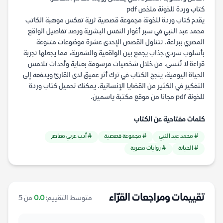
كتاب وردة للخونة ملخص pdf
يقدم كتاب وردة للخونة مجموعة قصصية ثرية تعكس موهبة الكاتب
محمد عبد النبي في سبر أغوار النفس البشرية ورصد تفاصيل الواقع
المصري ببراعة. تتناول القصص الإحدى عشرة موضوعات متنوعة
بأسلوب سردي جذاب يجمع بين الواقعية والشعرية، مما يجعلها تجربة
قراءة لا تُنسى. من خلال شخصيات مرسومة بعناية وأحداث تلامس
الحياة اليومية، ينجح الكتاب في ترك أثر عميق لدى القارئ ويدفعه إلى
التفكير في الكثير من القضايا الإنسانية. يمكنك تحميل كتاب وردة
للخونة pdf مجانا من موقع مكتبة ياسمين.
كلمات مفتاحية عن الكتاب
# محمد عبد النبي
# مجموعة قصصية
# أدب عربي معاصر
# الخيانة
# روايات مصرية
تقييمات ومراجعات القرّاء
متوسط التقييم:
0.0
من 5