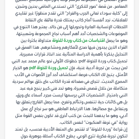
المعاصر. من قصة "صور للذكرى" التي تستدعي الماضي بحنين وشجن،
إلى "كلبة سوداء تعاني الجرب والغرام" التي تقدم منظورًا غير تقليدي
للعلاقات، نجد أنفسنا أمام كاتب يمتلك قدرة فائقة على التقاط
اللحظات الإنسانية العابرة وتحويلها إلى فن خالد. يعتبر هذا التنوع في
الموضوعات والشخصيات أحد أهم أسباب نجاح المجموعة وشعبيتها،
وهو ما يجعل
اقتباسات من كتاب وردة للخونة
متداولة بكثرة بين
القراء الذين يجدون فيها صدى لأفكارهم ومشاعرهم. هذا العمق في
التحليل يذكرنا بأهمية الدراسة المتأنية عند اتخاذ قرارات مصيرية.
تحميل كتاب وردة للخونة pdf: خطوتك الأولى نحو عالم محمد عبد النبي
لمن يبحث عن تجربة أدبية غنية، فإن
تحميل وردة للخونة pdf
هو الخيار
الأمثل. يتيح لك الكتاب فرصة استكشاف أحد أبرز الأصوات في الأدب
المصري الحديث. تتجلى في صفحاته قدرة الكاتب على خلق عوالم سردية
متكاملة من خلال قصص قصيرة، وهو تحد فني كبير ينجح فيه عبد
النبي بامتياز. الشخصيات التي يرسمها ليست مجرد أسماء على ورق،
بل هي كائنات حية تتنفس وتتألم وتفرح، مما يجعل القارئ يتعلق بها
ويتفاعل مع مصائرها. هذا الارتباط العاطفي هو سر نجاح أي عمل
أدبي، وهو ما يدفعنا للبحث عن كتب أخرى قد تكون بنفس القوة مثل
رواية "في غرفة العنكبوت" لنفس الكاتب.
إن قراءة "وردة للخونة" لا تقتصر على المتعة الأدبية فحسب، بل تمتد
لتكون تجربة فكرية تثري الوعي. يطرح الكتاب أسئلة جوهرية حول