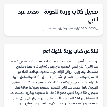
تحميل كتاب وردة للخونة – محمد عبد
النبي
2025/10/05
قصص عربية
محمد عبد النبي
نبذة عن كتاب وردة للخونة pdf
"واحدة من أشهر المجموعات القصصية الحديثة للكاتب المصري “محمد
عبد النبي” الذي أجمع الجمهور على وجود تشابهات واضحة وملامح
مشتركة بينه وبين الروائي الرّائد نجيب محفوظ فبخلاف الملامح
المتقاربة والمصرية بامتياز يشتركان بتبجيل الكتابة والتعامل معها
باحترافٍ شديد حتى وإن كانت الكتابة كما يصفها دومًا “اللعب بمنتهى
الجدية”. ينقل محمد عبد النبي الأحياء المصرية بصورتها تمامًا فهل
سيكون حقًا خليفة نجيب محفوظ ؟هذا ما ستعرفه وتقرره بنفسك بعد
الاستماع إلى هذه المجموعة القصصية والتي تحتوي على إحدى عشر
قصة بعناوين مختلفة مثل صور للذكرى، كلبة سوداء تعاني الجرب