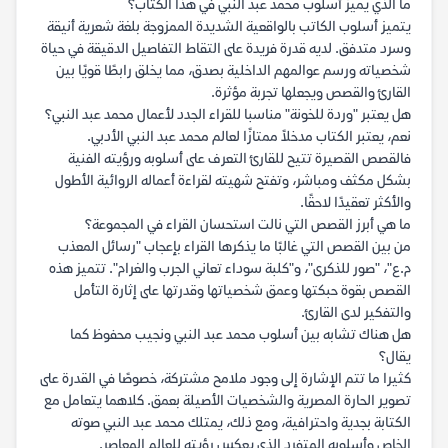
ما الذي يميز أسلوب محمد عبد النبي في هذا الكتاب؟
يتميز أسلوب الكاتب بالواقعية الشديدة الممزوجة بلغة شعرية أنيقة
وسرد متدفق. لديه قدرة فريدة على التقاط التفاصيل الدقيقة في حياة
شخصياته ورسم عوالمهم الداخلية بصدق، مما يخلق رابطًا قويًا بين
القارئ والقصص ويجعلها تجربة مؤثرة.
هل يعتبر "وردة للخونة" مناسبا للقراء الجدد لأعمال محمد عبد النبي؟
نعم، يعتبر الكتاب مدخلاً ممتازًا لعالم محمد عبد النبي الأدبي.
فالقصص القصيرة تتيح للقارئ التعرف على أسلوبه ورؤيته الفنية
بشكل مكثف ومباشر، وتفتح شهيته لقراءة أعماله الروائية الأطول
والأكثر تعقيدًا لاحقًا.
ما هي أبرز القصص التي نالت استحسان القراء في المجموعة؟
من بين القصص التي غالبًا ما يذكرها القراء بإعجاب "رسائل المعذب
م.ع"، "صور للذكرى"، و"كلبة سوداء تعاني الجرب والغرام". تتميز هذه
القصص بقوة حبكتها وعمق شخصياتها وقدرتها على إثارة التأمل
والتفكير لدى القارئ.
هل هناك تشابه بين أسلوب محمد عبد النبي ونجيب محفوظ كما
يقال؟
كثيرا ما تتم الإشارة إلى وجود ملامح مشتركة، خصوصًا في القدرة على
تصوير الحارة المصرية والشخصيات الأصيلة بعمق. كلاهما يتعامل مع
الكتابة بجدية واحترافية، ومع ذلك، يمتلك محمد عبد النبي صوته
الخاص وأسلوبه المتفرد الذي يعكس رؤيته للعالم المعاصر.