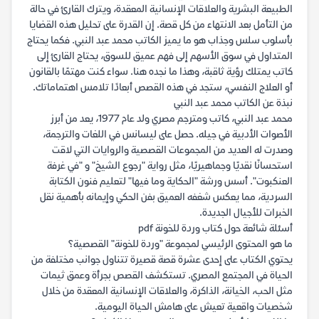
الطبيعة البشرية والعلاقات الإنسانية المعقدة، ويترك القارئ في حالة
من التأمل بعد الانتهاء من كل قصة. إن القدرة على تحليل هذه القضايا
بأسلوب سلس وجذاب هو ما يميز الكاتب محمد عبد النبي. فكما يحتاج
المتداول في سوق الأسهم إلى فهم عميق للسوق، يحتاج القارئ إلى
كاتب يمتلك رؤية ثاقبة، وهذا ما نجده هنا. سواء كنت مهتمًا بالقانون
أو العلاج النفسي، ستجد في هذه القصص أبعادًا تلامس اهتماماتك.
نبذة عن الكاتب محمد عبد النبي
محمد عبد النبي، كاتب ومترجم مصري ولد عام 1977، يعد من أبرز
الأصوات الأدبية في جيله. حصل على ليسانس في اللغات والترجمة،
وصدرت له العديد من المجموعات القصصية والروايات التي لاقت
استحسانًا نقديًا وجماهيريًا، مثل رواية "رجوع الشيخ" و "في غرفة
العنكبوت". أسس ورشة "الحكاية وما فيها" لتعليم فنون الكتابة
السردية، مما يعكس شغفه العميق بفن الحكي وإيمانه بأهمية نقل
الخبرات للأجيال الجديدة.
أسئلة شائعة حول كتاب وردة للخونة pdf
ما هو المحتوى الرئيسي لمجموعة "وردة للخونة" القصصية؟
يحتوي الكتاب على إحدى عشرة قصة قصيرة تتناول جوانب مختلفة من
الحياة في المجتمع المصري. تستكشف القصص بجرأة وعمق ثيمات
مثل الحب، الخيانة، الذاكرة، والعلاقات الإنسانية المعقدة من خلال
شخصيات واقعية تعيش على هامش الحياة اليومية.